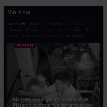
Más leídas
Generales
Locales
Economía
Política
Deportes
Turismo
Policiales
Agro
Internacionales
Clima
Salud
Espectáculos
Ecología
Tecnología
GENERALES
Maltrato en un geriátrico de Mar del
Plata: un cuidador fue denunciado por