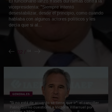
pantalla de +perfil y desmenuzó la derrota del
Gobierno en el Senado. Explicó por qué el
proyecto original era "una locura", vinculó el
freno le...
GENERALES
"Si no está de acuerdo se tiene que ir": el canciller
Pablo Quirno cuestionó a Victoria Villarruel por
criticar a Milei