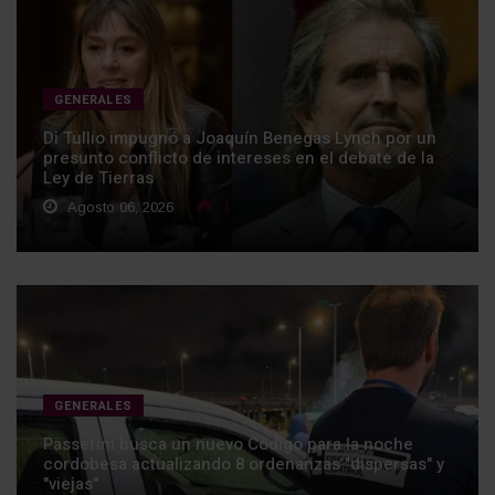
GENERALES
Di Tullio impugnó a Joaquín Benegas Lynch por un
presunto conflicto de intereses en el debate de la
Ley de Tierras
Agosto 06, 2026
1
GENERALES
Passerini busca un nuevo Código para la noche
cordobesa actualizando 8 ordenanzas "dispersas" y
"viejas"