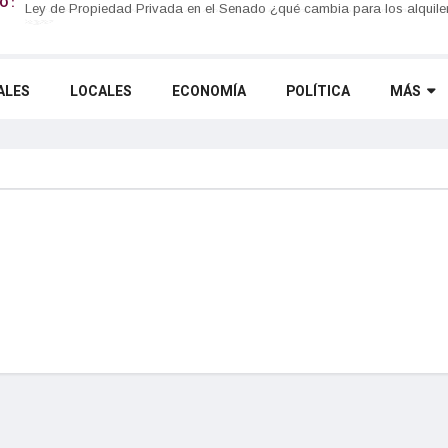
 :
El Senado aprobó la Ley de Propiedad Privada y el Gobierno debió c
Fuego
ALES
LOCALES
ECONOMÍA
POLÍTICA
MÁS
s