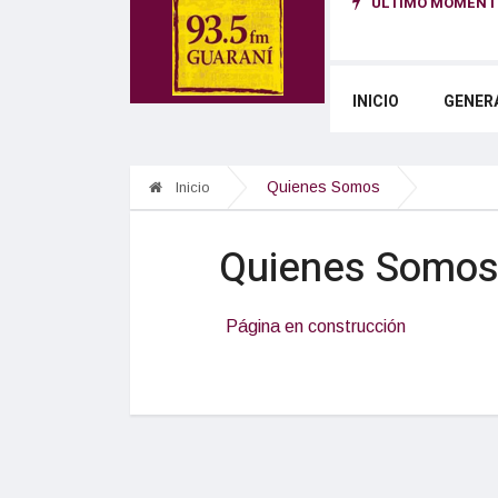
ÚLTIMO MOMENTO
 ¿qué cambia para los alquileres y los desalojos?
INICIO
GENER
Quienes Somos
Inicio
Quienes Somo
Página en construcción