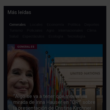
Más leídas
Generales
Locales
Economía
Política
Deportes
Turismo
Policiales
Agro
Internacionales
Clima
Salud
Espectáculos
Ecología
Tecnología
GENERALES
"Algo se va a tener que mover", la
mirada de Irina Hauser en "QR!" sobre
la presentación de Cristina Kirchner