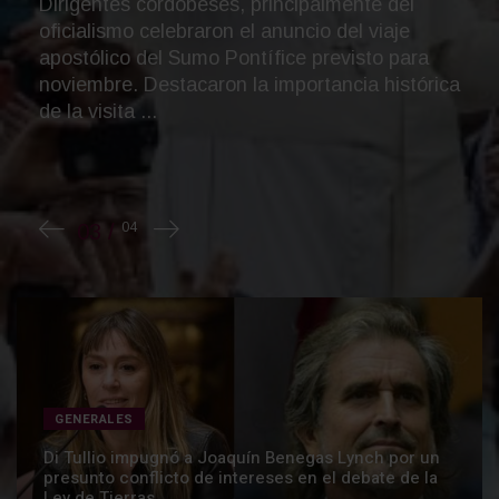
Uno de los integrantes de la Scaloneta vol
en gran nivel a su equipo y volvió a convert
Mirá el video. ...
GENERALES
Di Tullio impugnó a Joaquín Benegas Lynch por un
presunto conflicto de intereses en el debate de la
Ley de Tierras