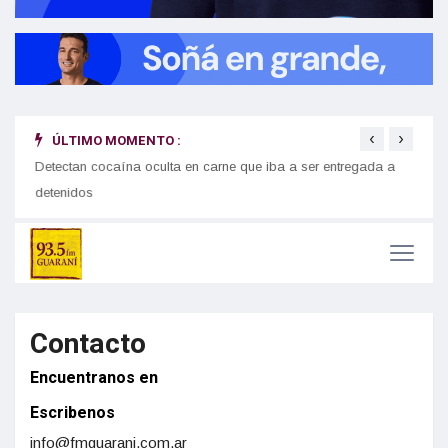
‹
›
ÚLTIMO MOMENTO :
Detectan cocaína oculta en carne que iba a ser entregada a
Cerra
ruguay
detenidos
creci
Contacto
Encuentranos en
Escribenos
info@fmguarani.com.ar