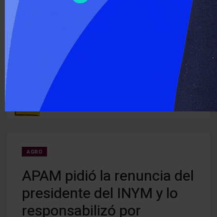
‹
›
ÚLTIMO MOMENTO :
ra los
El Senado aprobó la Ley de Propiedad Privada y el Gobierno
Hace 
debió ceder modificaciones a la Ley de Manejo de Fuego
AGRO
APAM pidió la renuncia del
presidente del INYM y lo
responsabilizó por