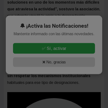
soluciones en uno de los momentos más difíciles
que atraviesa la actividad”, sostuvo la asociación
,
que además vinculó la crisis a la desregulación
económica impulsada por el Gobierno nacional.
🔔 ¡Activa las Notificaciones!
Mantente informado con las últimas novedades.
APAM también cuestionó decisiones vinculadas a
la estructura interna del organismo.
En ese
✅ Sí, activar
sentido, señaló que Correa impulsó
la incorporación
de Samuel Miño
, excandidato a concejal de La
❌ No, gracias
Libertad Avanza, para ocupar la jefatura del Área
Técnica,
sin informar previamente al Directorio y
sin respetar los mecanismos institucionales
habituales para ese tipo de designaciones.