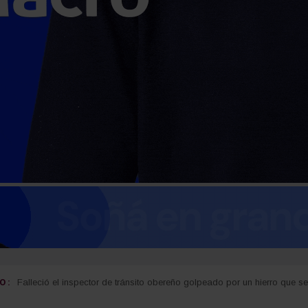
 :
Carlos Arce anticipó que votará en contra de la modificación de la Ley