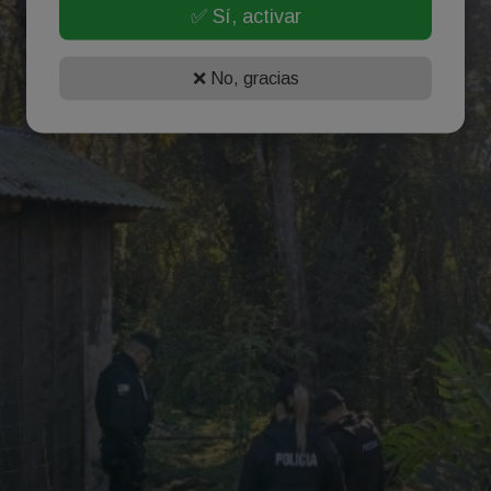
✅ Sí, activar
❌ No, gracias