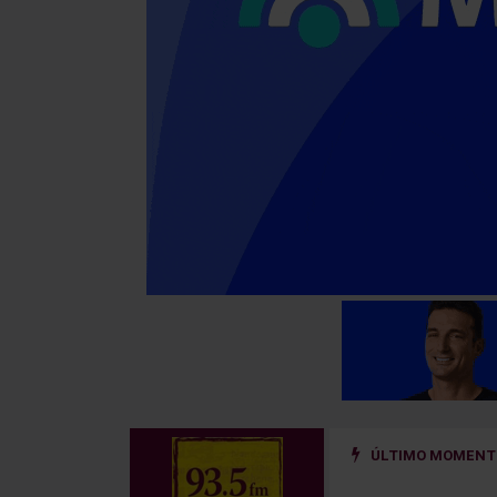
ÚLTIMO MOMENTO
ño golpeado por un hierro que se desprendió de un camión