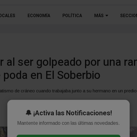
OCALES
ECONOMÍA
POLÍTICA
MÁS
SECCIO
r al ser golpeado por una r
e poda en El Soberbio
atismo de cráneo cuando trabajaba junto a su hermano en un predio u
🔔 ¡Activa las Notificaciones!
Mantente informado con las últimas novedades.