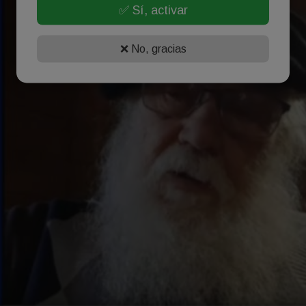
✅ Sí, activar
❌ No, gracias