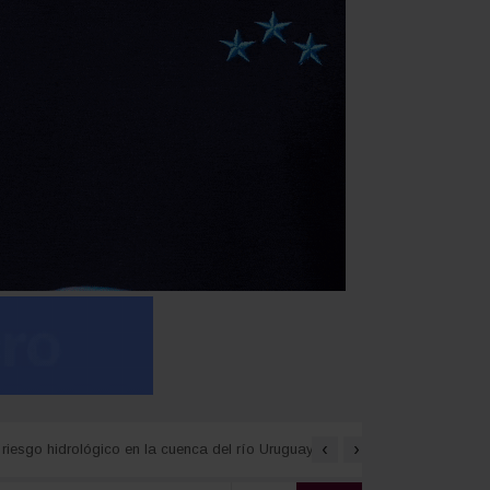
‹
›
riesgo hidrológico en la cuenca del río Uruguay
Detectan cocaína oculta e