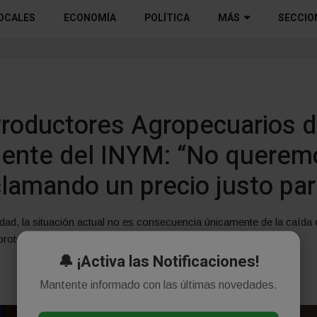
OCALES
ECONOMÍA
POLÍTICA
MÁS
SECCIO
roductores Agropecuarios de
idente del INYM: “No querem
lamando un precio justo par
idad, la situación actual no es consecuencia únicamente de la caída d
protección a productores, tareferos y cooperativas.
🔔 ¡Activa las Notificaciones!
Mantente informado con las últimas novedades.