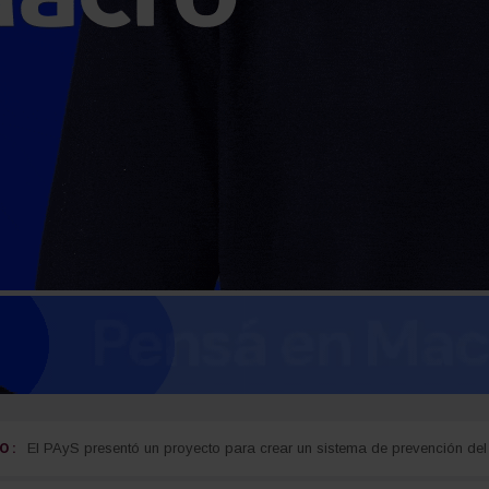
 :
El PAyS presentó un proyecto para crear un sistema de prevención del 