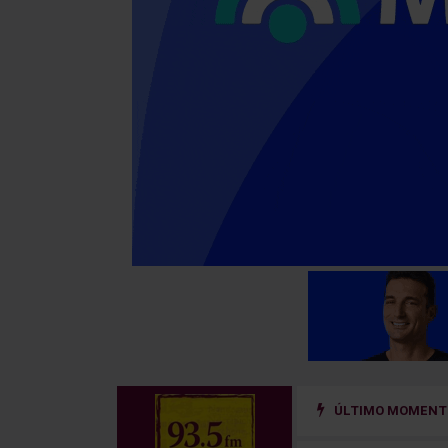
ÚLTIMO MOMENTO
bierno nacional en San Cayetano: “El trabajo no puede ser una mercancía”