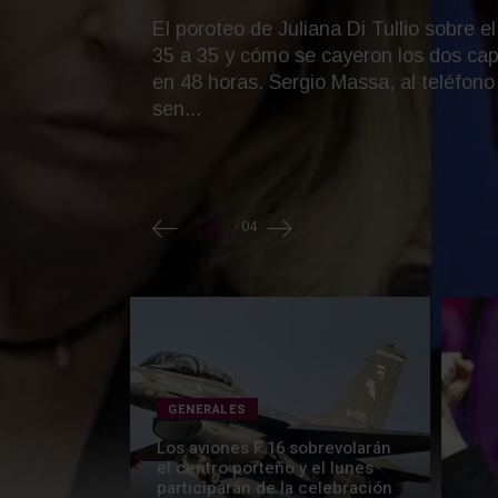
Aérea
GENERALES
Los aviones F 16 sobrevolarán
el centro porteño y el lunes
participarán de la celebración