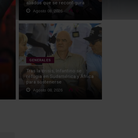
aliados que se reconfigura
Agosto 08, 2026
0
GENERALES
Tras la crisis, Infantino se
refugia en Sudamérica y África
para sostenerse
Agosto 08, 2026
0