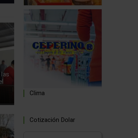
 las
el
Clima
Cotización Dolar