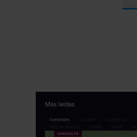
Más leídas
Generales
Locales
Economía
Internacionales
Clima
Salud
Es
GENERALES