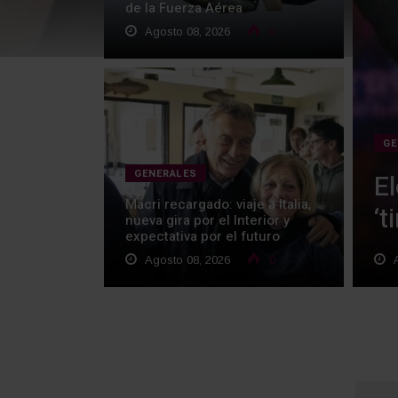
de la Fuerza Aérea
Agosto 08, 2026
0
GE
GENERALES
E
Macri recargado: viaje a Italia,
‘
nueva gira por el Interior y
expectativa por el futuro
Agosto 08, 2026
0
A