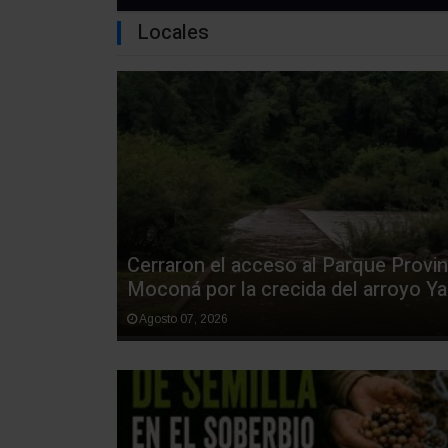
Locales
Cerraron el acceso al Parque Provin
Moconá por la crecida del arroyo Ya
Agosto 07, 2026