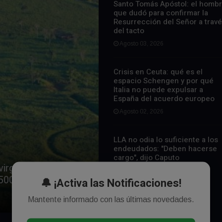
Santo Tomás Apóstol: el homb
que dudó para confirmar la
Resurrección del Señor a trav
del tacto
Agosto 03, 2026
Crisis en Ceuta: qué es el
espacio Schengen y por qué
Italia no puede expulsar a
España del acuerdo europeo
Agosto 02, 2026
LLA no odia lo suficiente a los
endeudados: "Deben hacerse
cargo", dijo Caputo
irgen: una antigua
Agosto 02, 2026
1.500 años
🔔 ¡Activa las Notificaciones!
Mantente informado con las últimas novedades.