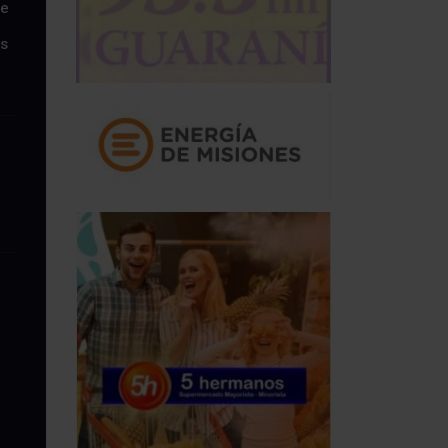
re
és