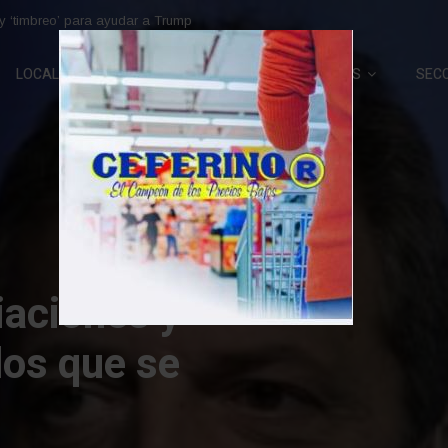
negociaciones y un mapa de aliados que se reconfigura
LOCALES
ECONOMÍA
POLÍTICA
MÁS
SEC
es F 16
án el centro
el lunes
án de la
n de la Fuerza