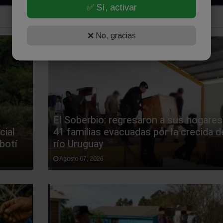
✅ Sí, activar
❌ No, gracias
El Soberbio: regresaron a sus hogares
cial
41 familias evacuadas por la crecida d
botí
río Uruguay
Agosto 07, 2026