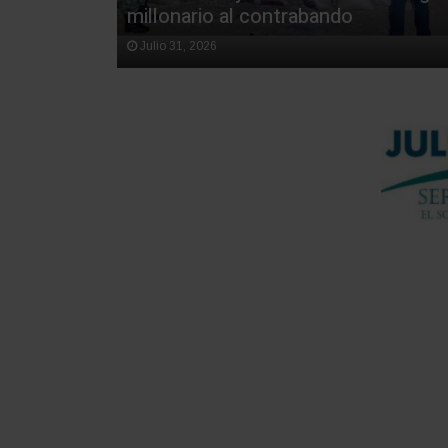
millonario al contrabando
Julio 31, 2026