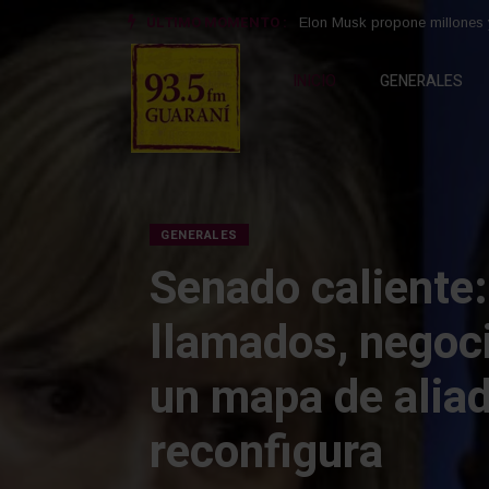
ÚLTIMO MOMENTO :
Senado caliente: llamados, 
INICIO
GENERALES
GENERALES
Los avion
sobrevolar
porteño y 
participar
celebració