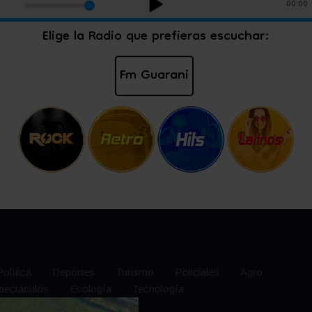
Política
Deportes
Turismo
Policiales
Agro
pectáculos
Ecología
Tecnología