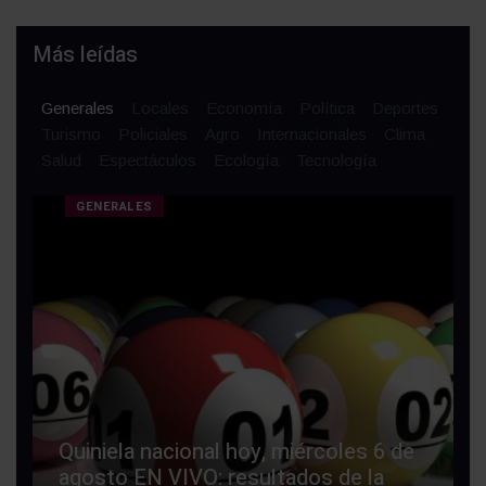
Más leídas
Generales
Locales
Economía
Política
Deportes
Turismo
Policiales
Agro
Internacionales
Clima
Salud
Espectáculos
Ecología
Tecnología
GENERALES
Quiniela nacional hoy, miércoles 6 de
agosto EN VIVO: resultados de la