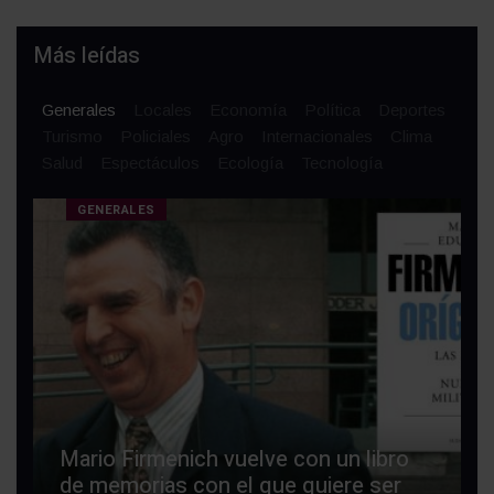
Más leídas
Generales
Locales
Economía
Política
Deportes
Turismo
Policiales
Agro
Internacionales
Clima
Salud
Espectáculos
Ecología
Tecnología
GENERALES
Mario Firmenich vuelve con un libro
de memorias con el que quiere ser