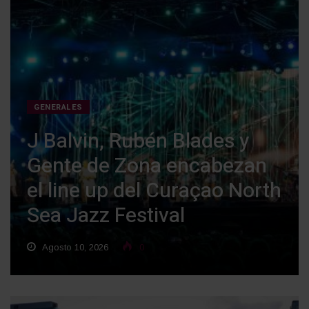
GENERALES
J Balvin, Rubén Blades y
Gente de Zona encabezan
el line up del Curaçao North
Sea Jazz Festival
Agosto 10, 2026
0