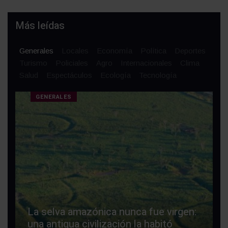
Más leídas
Generales
Locales
Economía
Política
Deportes
Turismo
Policiales
Agro
Internacionales
Clima
Salud
Espectáculos
Ecología
Tecnología
GENERALES
La selva amazónica nunca fue virgen:
una antigua civilización la habitó