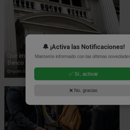
🔔 ¡Activa las Notificaciones!
Qué impacto podría tener la reforma del
Mantente informado con las últimas novedade
Banco Central en la economía argentina
Agosto 07, 2026
✅ Sí, activar
❌ No, gracias