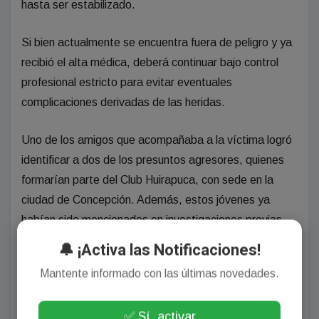
hasta ser estabilizado.
Si bien actualmente se encuentra fuera de peligro y ya
recibió el alta médica, deberá continuar bajo control
profesional estricto para evitar eventuales
complicaciones derivadas de las heridas.
Uno de los amigos que acompañaba a la víctima logró
identificar a dos de los presuntos agresores, quienes
formarían parte del Club Huirapuca, con sede en la
ciudad de Concepción. Además, estos jóvenes ya
habían sido mencionados en investigaciones previas
por posibles ataques similares cometidos en grupo.
🔔 ¡Activa las Notificaciones!
Mantente informado con las últimas novedades.
Ataque en patota: 20 rugbiers golpearon a un joven a
la salida del boliche y lo tiraron en una zanja
✅ Sí, activar