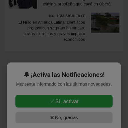
criminal brasileña que cayó en Oberá
NOTICIA SIGUIENTE
El Niño en América Latina: científicos
pronostican sequías históricas,
lluvias extremas y graves impacto
económicos
Comentarios
🔔 ¡Activa las Notificaciones!
Mantente informado con las últimas novedades.
¡Sin comentarios aún!
✅ Sí, activar
Se el primero en comentar este artículo.
❌ No, gracias