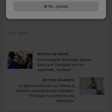
❌ No, gracias
Autor: admin
NOTICIA ANTERIOR
Un excampeón del mundo francés
avisó que "Paraguay va a ser
vapuleado, humillado"
NOTICIA SIGUIENTE
La Iglesia endureció sus críticas al
Gobierno nacional en San Cayetano:
“El trabajo no puede ser una
mercancía”