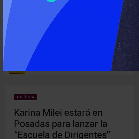
‹
›
ÚLTIMO MOMENTO :
Detectan cocaína oculta en carne que iba a ser entregada a
Cerra
ruguay
detenidos
creci
POLÍTICA
Karina Milei estará en
Posadas para lanzar la
“Escuela de Dirigentes”