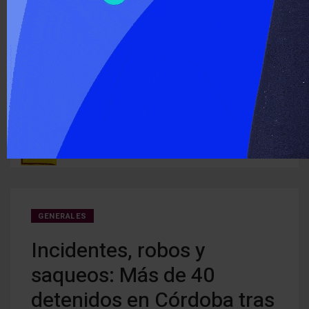
‹
›
ÚLTIMO MOMENTO :
Detectan cocaína oculta en carne que iba a ser entregada a
Cerra
ruguay
detenidos
creci
GENERALES
Incidentes, robos y
saqueos: Más de 40
detenidos en Córdoba tras