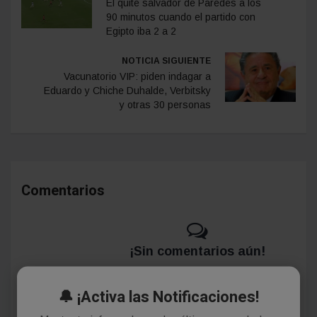
El quite salvador de Paredes a los
90 minutos cuando el partido con
Egipto iba 2 a 2
NOTICIA SIGUIENTE
Vacunatorio VIP: piden indagar a
Eduardo y Chiche Duhalde, Verbitsky
y otras 30 personas
Comentarios
¡Sin comentarios aún!
Se el primero en comentar este artículo.
🔔 ¡Activa las Notificaciones!