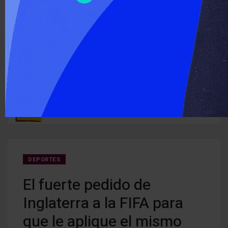
‹
›
ÚLTIMO MOMENTO :
ra los
El Senado aprobó la Ley de Propiedad Privada y el Gobierno
Hace 
debió ceder modificaciones a la Ley de Manejo de Fuego
DEPORTES
El fuerte pedido de
Inglaterra a la FIFA para
que le aplique el mismo