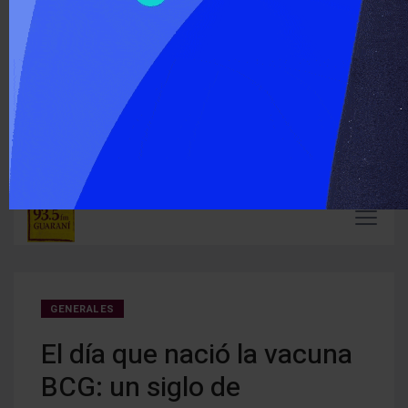
‹
›
ÚLTIMO MOMENTO :
Carlos Arce anticipó que votará en contra de la modificación
En Mi
de la Ley de Tierras
mient
GENERALES
El día que nació la vacuna
BCG: un siglo de