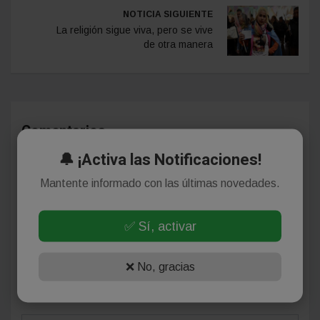
NOTICIA SIGUIENTE
La religión sigue viva, pero se vive
de otra manera
Comentarios
🔔 ¡Activa las Notificaciones!
Mantente informado con las últimas novedades.
¡Sin comentarios aún!
Se el primero en comentar este artículo.
✅ Sí, activar
❌ No, gracias
Deja tu comentario