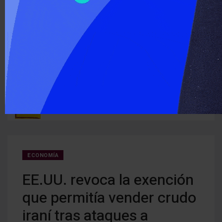
‹
›
ÚLTIMO MOMENTO :
ra los
El Senado aprobó la Ley de Propiedad Privada y el Gobierno
Hace 
debió ceder modificaciones a la Ley de Manejo de Fuego
ECONOMÍA
EE.UU. revoca la exención
que permitía vender crudo
iraní tras ataques a