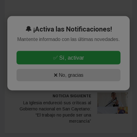
🔔 ¡Activa las Notificaciones!
Autor: admin
Mantente informado con las últimas novedades.
✅ Sí, activar
NOTICIA ANTERIOR
La Policía de Misiones halló un
❌ No, gracias
arsenal en el auto de una banda
brasileña detenida en Oberá
NOTICIA SIGUIENTE
La Iglesia endureció sus críticas al
Gobierno nacional en San Cayetano:
“El trabajo no puede ser una
mercancía”