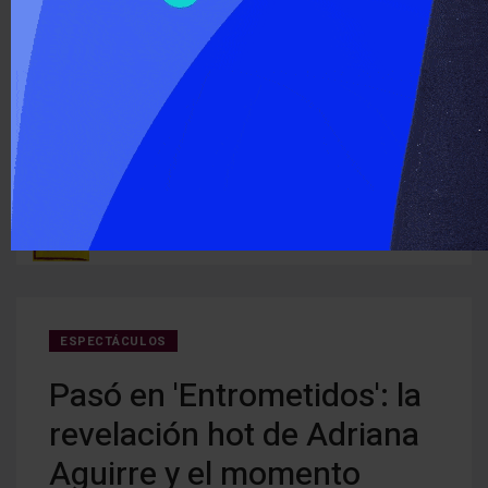
‹
›
ÚLTIMO MOMENTO :
Detectan cocaína oculta en carne que iba a ser entregada a
Cerra
ruguay
detenidos
creci
ESPECTÁCULOS
Pasó en 'Entrometidos': la
revelación hot de Adriana
Aguirre y el momento