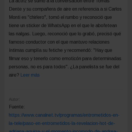
La actriz se sumó a la conversación entre Tomás
Dente y su compañera de aire en referencia a si Carlos
Monti es "chirlero", tomó el rumbo y reconoció que
tiene un sticker de WhatsApp en el que le abofetean
las nalgas. Luego, reconoció que lo grabó, precisó qué
famoso conductor con el que mantuvo relaciones
íntimas cumplía su fetiche y recomendó: "Hay que
filmar eso y tenerlo como emoticón para determinadas
personas, no es para todos". ¿La panelista se fue del
aire?
Leer más
Autor:
Fuente:
https://www.canalnet.tv/programas/entrometidos-en-
la-tele/paso-en-entrometidos-la-revelacion-hot-de-
adriana-aguirre-y-el-momento-incomodo-de-andrea-