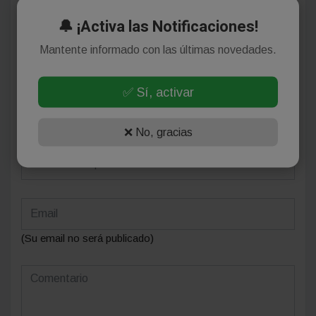
🔔 ¡Activa las Notificaciones!
¡Sin comentarios aún!
Mantente informado con las últimas novedades.
Se el primero en comentar este artículo.
✅ Sí, activar
Deja tu comentario
❌ No, gracias
(Su email no será publicado)