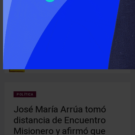
‹
›
ÚLTIMO MOMENTO :
Detectan cocaína oculta en carne que iba a ser entregada a
Cerra
ruguay
detenidos
creci
POLÍTICA
José María Arrúa tomó
distancia de Encuentro
Misionero y afirmó que