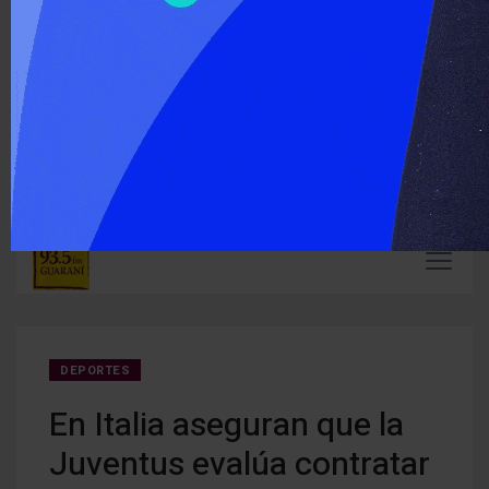
‹
›
ÚLTIMO MOMENTO :
NAL
Detuvieron a 16 personas por la desaparición de Mario
El ac
Golemba
los p
DEPORTES
En Italia aseguran que la
Juventus evalúa contratar