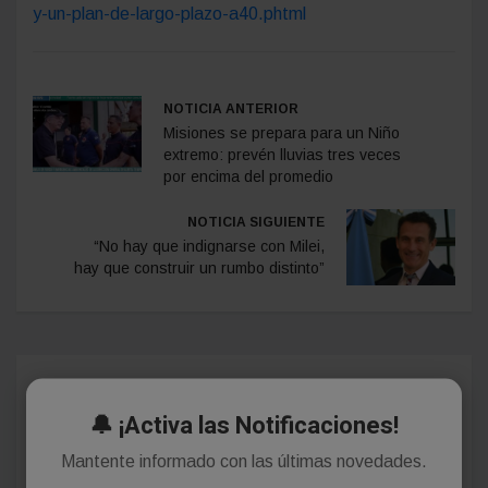
y-un-plan-de-largo-plazo-a40.phtml
NOTICIA ANTERIOR
Misiones se prepara para un Niño
extremo: prevén lluvias tres veces
por encima del promedio
NOTICIA SIGUIENTE
“No hay que indignarse con Milei,
hay que construir un rumbo distinto”
Comentarios
🔔 ¡Activa las Notificaciones!
Mantente informado con las últimas novedades.