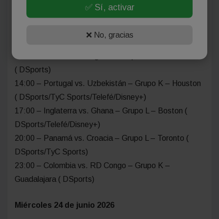
DSports/TyC Sports)
✅ Sí, activar
Martes 23 de junio 2026
❌ No, gracias
00:00 – Jordania vs. Argelia – Grupo J – San Francisco
( DSports)
14:00 – Portugal vs. Uzbekistán – Grupo K – Houston
( DSports/TyC Sports/Telefé/Disney+)
17:00 – Inglaterra vs. Ghana – Grupo L – Boston (
DSports/Telefé/Disney+)
20:00 – Panamá vs. Croacia – Grupo L – Toronto (
DSports/TyC Sports)
23:00 – Colombia vs. RD Congo – Grupo K –
Guadalajara ( DSports)
Miércoles 24 de junio 2026