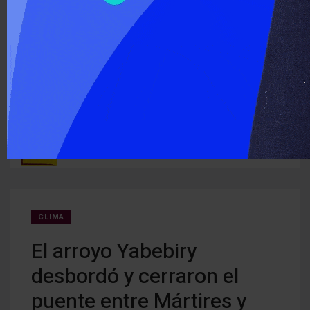
‹
›
ÚLTIMO MOMENTO :
Detectan cocaína oculta en carne que iba a ser entregada a
Cerra
ruguay
detenidos
creci
CLIMA
El arroyo Yabebiry
desbordó y cerraron el
puente entre Mártires y