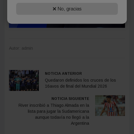
❌ No, gracias
Autor: admin
NOTICIA ANTERIOR
Quedaron definidos los cruces de los
16avos de final del Mundial 2026
NOTICIA SIGUIENTE
River inscribió a Thiago Almada en la
lista para jugar la Sudamericana
aunque todavía no llegó a la
Argentina