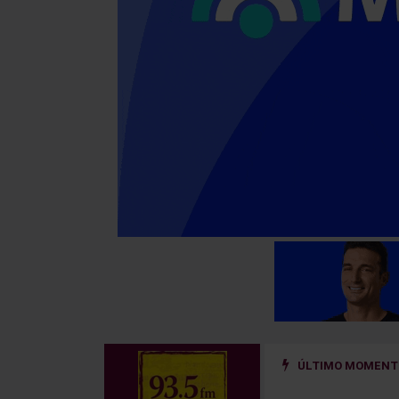
ÚLTIMO MOMENTO
ño golpeado por un hierro que se desprendió de un camión