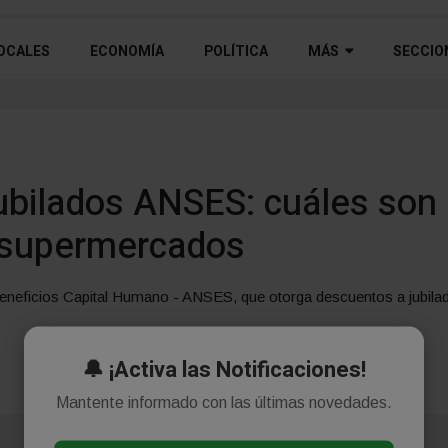
OCALES
ECONOMÍA
POLÍTICA
MÁS
SECCIO
ubilados ANSES: cuáles son
 supermercados
eneficios Capital Humano - ANSES, que otorga descuentos a jubil
🔔 ¡Activa las Notificaciones!
Mantente informado con las últimas novedades.