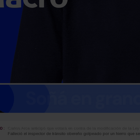
 :
Carlos Arce anticipó que votará en contra de la modificación de la Ley