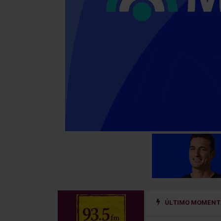
ÚLTIMO MOMENTO
 un sistema de prevención del riesgo hidrológico en la cuenca del río Uru