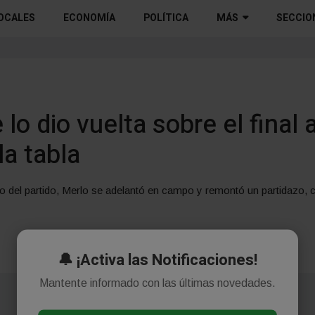
OCALES
ECONOMÍA
POLÍTICA
MÁS
SECCIO
lo dio vuelta sobre el final 
la tabla
mbo del partido, Merlo se adelantó en campo y remontó un partidazo, 
🔔 ¡Activa las Notificaciones!
Mantente informado con las últimas novedades.