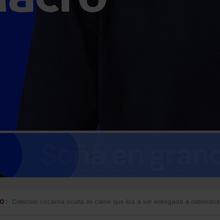
 :
guay
Detectan cocaína oculta en carne que iba a ser entregada a detenidos