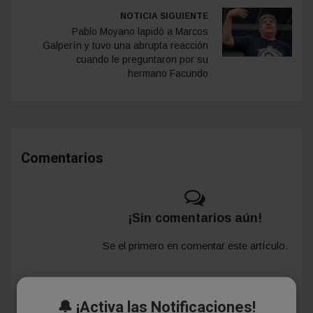
NOTICIA SIGUIENTE
Pablo Moyano lapidó a Marcos
Galperín y tuvo una abrupta reacción
cuando le preguntaron por su
hermano Facundo
Comentarios
¡Sin comentarios aún!
Se el primero en comentar este artículo.
🔔 ¡Activa las Notificaciones!
Deja tu comentario