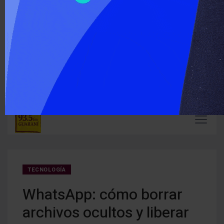
‹
›
ÚLTIMO MOMENTO :
NAL
Detuvieron a 16 personas por la desaparición de Mario
El ac
Golemba
los p
TECNOLOGÍA
WhatsApp: cómo borrar
archivos ocultos y liberar