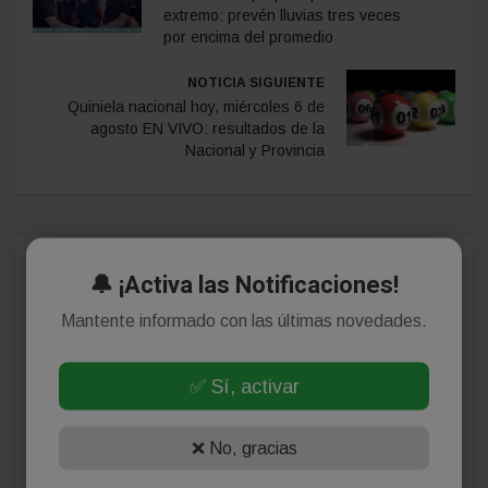
extremo: prevén lluvias tres veces
por encima del promedio
NOTICIA SIGUIENTE
Quiniela nacional hoy, miércoles 6 de
agosto EN VIVO: resultados de la
Nacional y Provincia
Comentarios
🔔 ¡Activa las Notificaciones!
Mantente informado con las últimas novedades.
¡Sin comentarios aún!
✅ Sí, activar
Se el primero en comentar este artículo.
❌ No, gracias