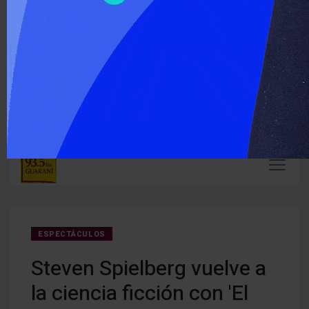
‹
›
ÚLTIMO MOMENTO :
Carlos Arce anticipó que votará en contra de la modificación
En Mi
de la Ley de Tierras
mient
ESPECTÁCULOS
Steven Spielberg vuelve a
la ciencia ficción con 'El