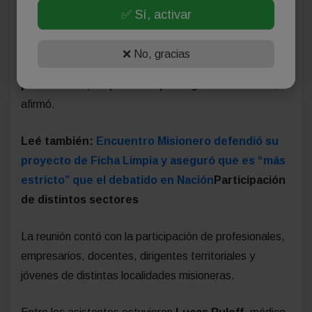
“
Estamos dispuestos a que nos eliminen todos
✅ Sí, activar
los impuestos nacionales y, a cambio, recibir un
impuesto único nacional para cobrar nosotros. Si
❌ No, gracias
eso ocurre, eliminamos todos los impuestos
provinciales, empezando por Ingresos Brutos
”,
afirmó.
Leé también:
Encuentro Misionero defendió su
proyecto de Ficha Limpia y aseguró que es “más
estricto” que el debatido en Nación
Participación
de distintos sectores
La reunión contó con la participación de profesionales,
empresarios, docentes, dirigentes territoriales y
jóvenes de distintas localidades misioneras.