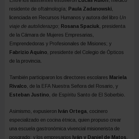
Entre los asistentes estuvieron
Lucas Ruloff
, médico
residente de oftalmología;
Paula Zadanowski
,
licenciada en Recursos Humanos y autora del libro
Un
viaje de autoliderazgo
;
Rosana Spaciuk
, presidenta
de la Cámara de Mujeres Empresarias,
Emprendedoras y Profesionales de Misiones; y
Fabrizio Aquino
, presidente del Colegio de Ópticos
de la provincia.
También participaron los directores escolares
Mariela
Rivalco
, de la EFA Nuestra Señora del Rosario, y
Esteban Justino
, de Espíritu Santo de El Soberbio.
Asimismo, expusieron
Iván Ortega
, cocinero
especializado en cocina étnica, quien propuso crear
una escuela gastronómica vivencial misionerista de
posgrado; y los empresarios
Iván y Daniel de Matos
,