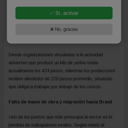
✅ Sí, activar
“El instituto quedó prácticamente sin herramientas.
Hoy vamos a exponer si realmente el sector no está en
❌ No, gracias
crisis, como algunos sostienen, porque nosotros
vivimos otra realidad”, señaló Ozeñuk.
Desde organizaciones vinculadas a la actividad
advierten que producir un kilo de yerba ronda
actualmente los 424 pesos, mientras los productores
reciben alrededor de 220 pesos promedio, situación
que obliga a trabajar por debajo de los costos.
Falta de mano de obra y migración hacia Brasil
Uno de los puntos que más preocupa al sector es la
pérdida de trabajadores rurales. Según relató el