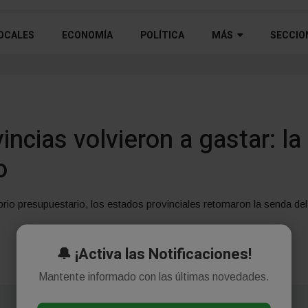
OCALES
ECONOMÍA
POLÍTICA
MÁS
SECCIO
incias volvieron a gastar: la 
o
librio presupuestario, los estados provinciales retomaron la senda d
🔔 ¡Activa las Notificaciones!
Mantente informado con las últimas novedades.