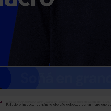
 :
Carlos Arce anticipó que votará en contra de la modificación de la Ley