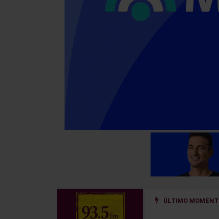
ÚLTIMO MOMENTO
ño golpeado por un hierro que se desprendió de un camión