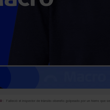
 :
Carlos Arce anticipó que votará en contra de la modificación de la Ley
Falleció el inspector de tránsito obereño golpeado por un hierro que 