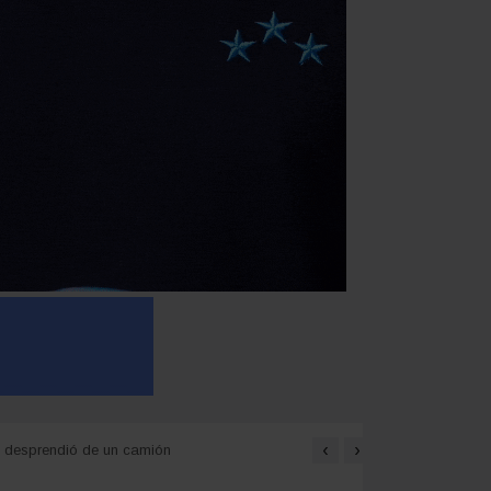
‹
›
 de Tierras
En Misiones el 94,2% recha
se desprendió de un camión