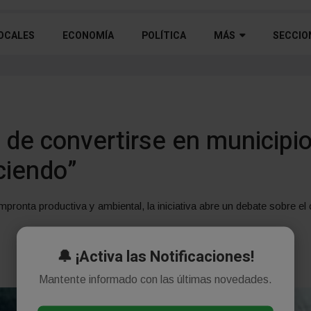
OCALES
ECONOMÍA
POLÍTICA
MÁS
SECCIO
de convertirse en municipio
ciendo”
mpronta productiva y ambiental, la iniciativa abre un debate sobre el 
🔔 ¡Activa las Notificaciones!
Mantente informado con las últimas novedades.