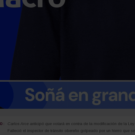
 :
Carlos Arce anticipó que votará en contra de la modificación de la Ley