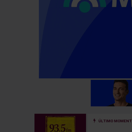
ÚLTIMO MOMENTO
ño golpeado por un hierro que se desprendió de un camión