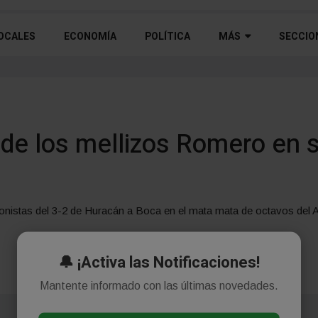
OCALES
ECONOMÍA
POLÍTICA
MÁS
SECCIO
 de los mellizos Romero en s
nistas del 3-2 de Huracán a Boca en el mata mata de octavos del Aper
🔔 ¡Activa las Notificaciones!
Mantente informado con las últimas novedades.