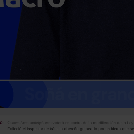
 :
Carlos Arce anticipó que votará en contra de la modificación de la Ley