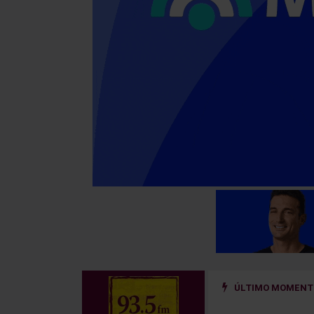
ÚLTIMO MOMENTO
ño golpeado por un hierro que se desprendió de un camión