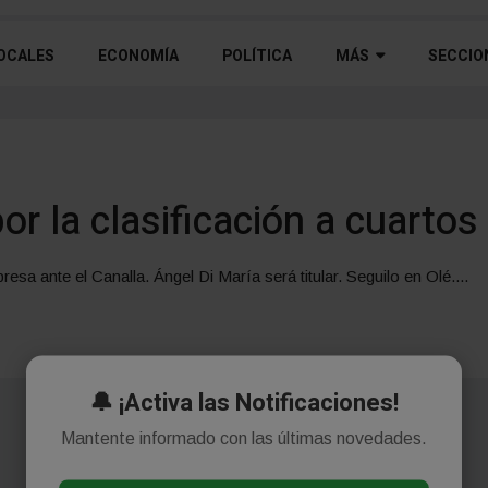
OCALES
ECONOMÍA
POLÍTICA
MÁS
SECCIO
r la clasificación a cuartos
resa ante el Canalla. Ángel Di María será titular. Seguilo en Olé....
🔔 ¡Activa las Notificaciones!
Mantente informado con las últimas novedades.