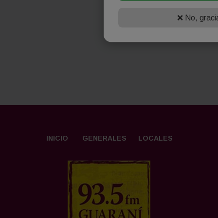
❌ No, graci
INICIO
GENERALES
LOCALES