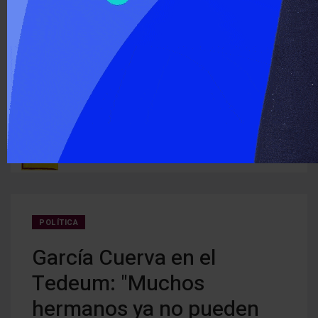
‹
›
ÚLTIMO MOMENTO :
Detectan cocaína oculta en carne que iba a ser entregada a
Cerra
ruguay
detenidos
creci
POLÍTICA
García Cuerva en el
Tedeum: "Muchos
hermanos ya no pueden