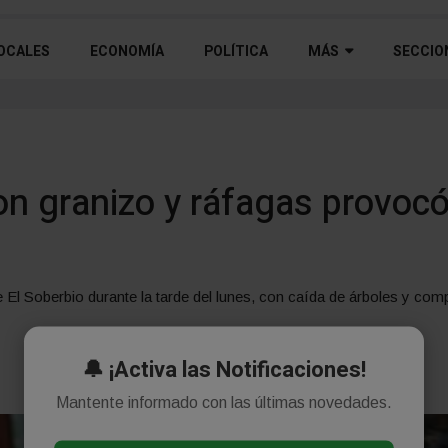
OCALES
ECONOMÍA
POLÍTICA
MÁS
SECCIO
n granizo y ráfagas provocó
e El Soberbio durante la tarde del lunes, con caída de árboles y c
🔔 ¡Activa las Notificaciones!
Mantente informado con las últimas novedades.