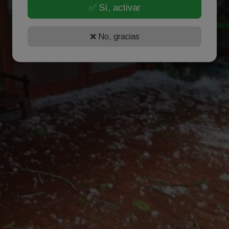
✅ Sí, activar
❌ No, gracias