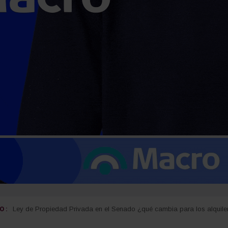
 :
Ley de Propiedad Privada en el Senado ¿qué cambia para los alquile