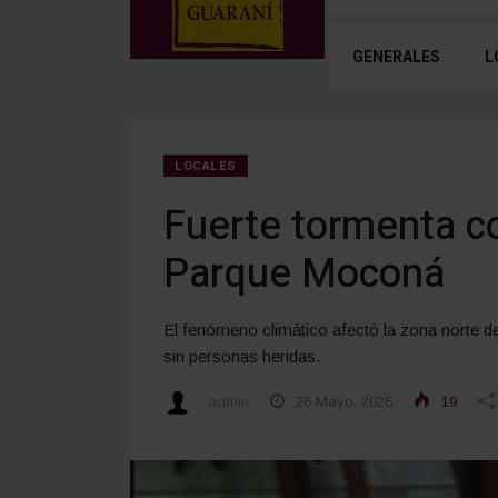
GENERALES
L
LOCALES
Fuerte tormenta co
Parque Moconá
El fenómeno climático afectó la zona norte d
sin personas heridas.
admin
26 Mayo, 2026
19