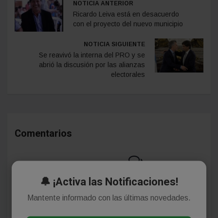
NOTICIA ANTERIOR
Ricardo Leiva está en desacuerdo
con el proyecto del nuevo municipio
NOTICIA SIGUIENTE
Se reavivó la interna del PRO y se
abrió la discusión por las alianzas
electorales
Comentarios
¡Sin comentarios aún!
🔔 ¡Activa las Notificaciones!
Se el primero en comentar este artículo.
Mantente informado con las últimas novedades.