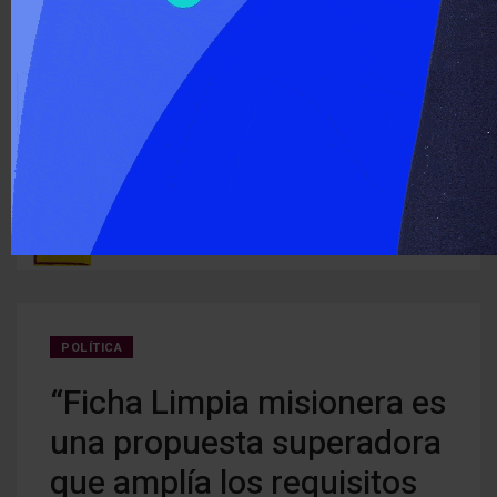
‹
›
ÚLTIMO MOMENTO :
Detectan cocaína oculta en carne que iba a ser entregada a
Cerra
ruguay
detenidos
creci
POLÍTICA
“Ficha Limpia misionera es
una propuesta superadora
que amplía los requisitos