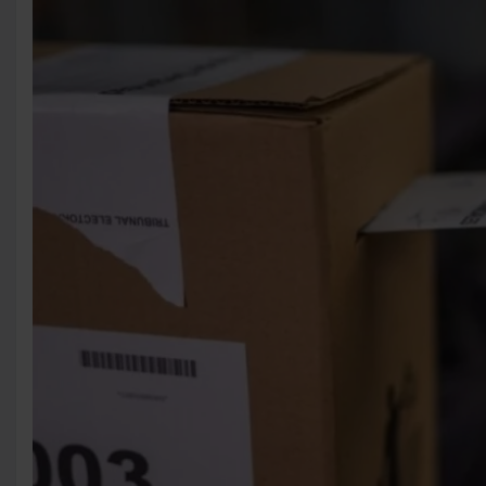
distintos análisis.
Asimismo, el proyecto establece que las juntas
electorales partidarias deberán verificar el
cumplimiento de los requisitos antes de oficializar las
listas. De esta manera, se incorpora un control previo
dentro de cada espacio político.