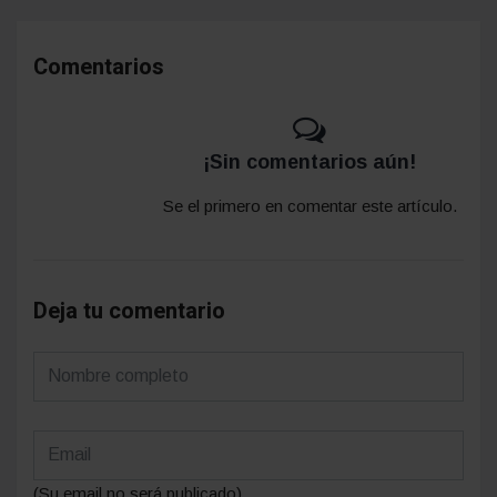
NOTICIA ANTERIOR
“Cuando me dijeron que había
ganado, lo primero que pensé fue en
Misiones”
NOTICIA SIGUIENTE
Clima en la Ciudad de Buenos Aires:
aire frío y cielo parcialmente nublado
tras el marcado descenso térmico
Comentarios
¡Sin comentarios aún!
Se el primero en comentar este artículo.