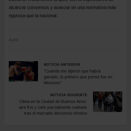
este proceso preelectoral”, expresó al referirse al
mecanismo que permitirá denunciar incumplimientos
ante el Tribunal Electoral.
Por último, sostuvo que la iniciativa representa “un
cambio de paradigma absoluto” en la selección de
candidatos. Indicó que el proyecto comenzará a
debatirse en comisión y remarcó que el oficialismo
busca un tratamiento amplio, con la expectativa de
alcanzar consensos y avanzar en una normativa más
rigurosa que la nacional.
Autor: