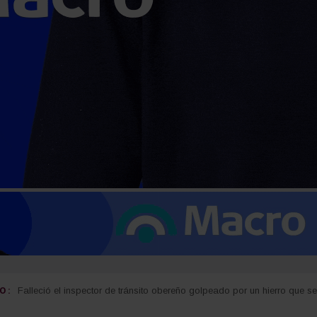
 :
Falleció el inspector de tránsito obereño golpeado por un hierro que 