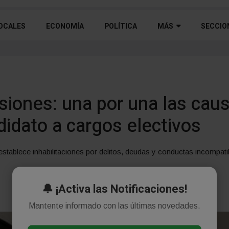
OCALES
ECONOMÍA
POLÍTICA
MÁS
SECCIO
siones: una por una las cau
didato a cargos electivos
establece inhabilitaciones por delitos, deudas y conductas incompati
🔔 ¡Activa las Notificaciones!
Mantente informado con las últimas novedades.