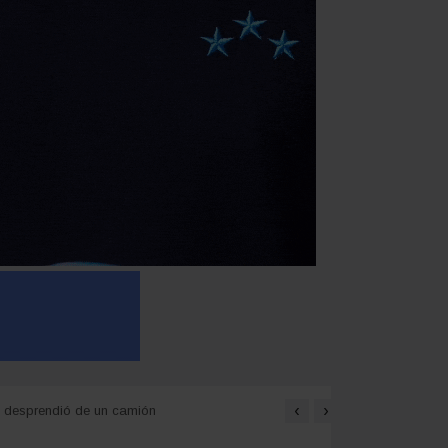
‹
›
se desprendió de un camión
Carlos Arce anticipó que v