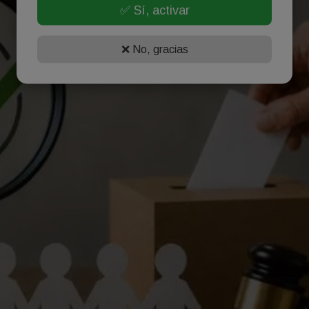
✅ Sí, activar
❌ No, gracias