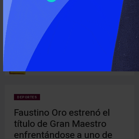
‹
›
ÚLTIMO MOMENTO :
Detectan cocaína oculta en carne que iba a ser entregada a
Cerra
ruguay
detenidos
creci
DEPORTES
Faustino Oro estrenó el
título de Gran Maestro
enfrentándose a uno de