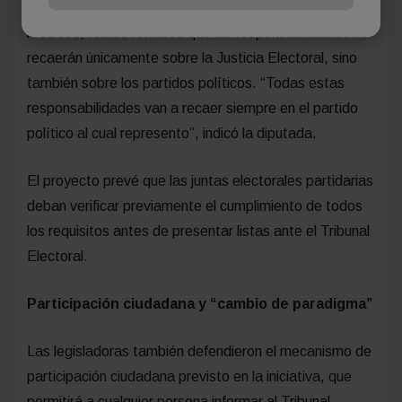
A su vez, Núñez remarcó que las responsabilidades no
recaerán únicamente sobre la Justicia Electoral, sino
también sobre los partidos políticos. “Todas estas
responsabilidades van a recaer siempre en el partido
político al cual represento”, indicó la diputada.
El proyecto prevé que las juntas electorales partidarias
deban verificar previamente el cumplimiento de todos
los requisitos antes de presentar listas ante el Tribunal
Electoral.
Participación ciudadana y “cambio de paradigma”
Las legisladoras también defendieron el mecanismo de
participación ciudadana previsto en la iniciativa, que
permitirá a cualquier persona informar al Tribunal