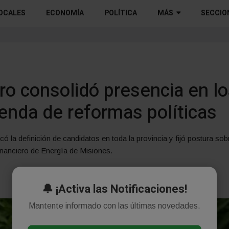
OCALES
ECONOMÍA
POLÍTICA
MÁS
SECCIO
o consolidó presencia en lo
enda de reformas políticas
 la definición de candidatos en toda la provincia y fijó postura sobr
inanciero de Energía de Misiones.
🔔 ¡Activa las Notificaciones!
Mantente informado con las últimas novedades.