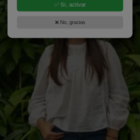
✅ Sí, activar
❌ No, gracias