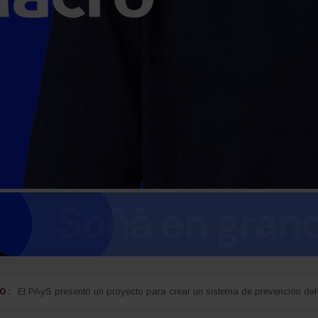
 :
guay
Detectan cocaína oculta en carne que iba a ser entregada a detenidos