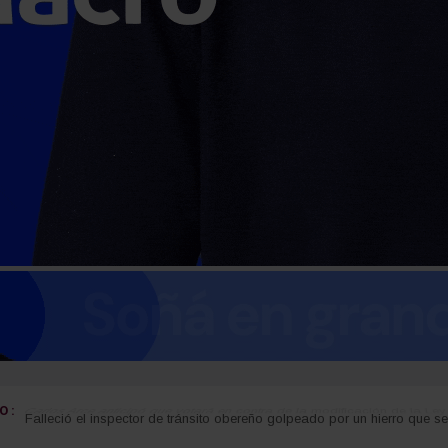
 :
Carlos Arce anticipó que votará en contra de la modificación de la Ley