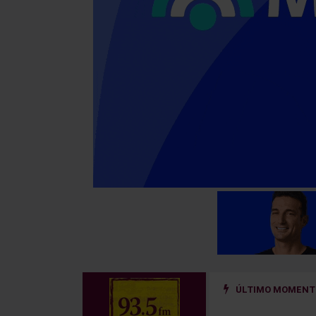
ÚLTIMO MOMENTO
ño golpeado por un hierro que se desprendió de un camión