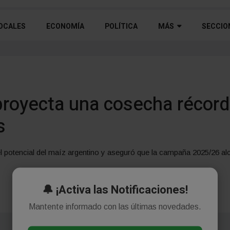
OCALES
ECONOMÍA
POLÍTICA
MÁS
SECCIO
proyecta una cosecha récord
s
l potencial del maíz argentino y aseguró que la campaña 2025/26 a
🔔 ¡Activa las Notificaciones!
Mantente informado con las últimas novedades.