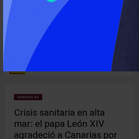
‹
›
ÚLTIMO MOMENTO :
Detectan cocaína oculta en carne que iba a ser entregada a
Cerra
ruguay
detenidos
creci
GENERALES
Crisis sanitaria en alta
mar: el papa León XIV
agradeció a Canarias por