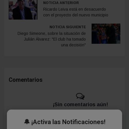
NOTICIA ANTERIOR
Ricardo Leiva está en desacuerdo
con el proyecto del nuevo municipio
NOTICIA SIGUIENTE
Diego Simeone, sobre la situación de
Julián Álvarez: "El club ha tomado
una decisión"
Comentarios
¡Sin comentarios aún!
Se el primero en comentar este artículo.
🔔 ¡Activa las Notificaciones!