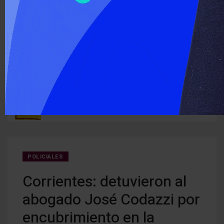
‹
›
ÚLTIMO MOMENTO :
Detectan cocaína oculta en carne que iba a ser entregada a
Cerra
ruguay
detenidos
creci
POLICIALES
Corrientes: detuvieron al
abogado José Codazzi por
encubrimiento en la