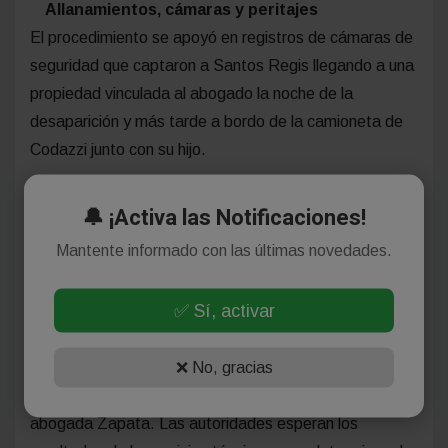
Allanamientos, cámaras y peritajes
El procedimiento se apoyó en registros de cámaras de
seguridad que captaron a Santos Regis llegando a una
propiedad vinculada al abogado la noche de la
desaparición y más tarde a bordo de la camioneta de
Codazzi junto con su hijo.
Como parte de las pruebas, el vehículo del abogado
🔔 ¡Activa las Notificaciones!
fue secuestrado y será peritado en busca de rastros
Mantente informado con las últimas novedades.
biológicos y otras evidencias que permitan confirmar si
fue utilizada para la huida.
✅ Sí, activar
“La recolección de pruebas sigue y no se descartan
❌ No, gracias
nuevas detenciones ni el secuestro de dispositivos
electrónicos en las próximas horas”, advirtió la
abogada Zapata. Las autoridades esperan los