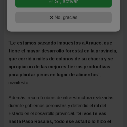
✅ Sí, activar
En otro tramo de la entrevista, cuestionó con dureza la
intención de reducir impuestos al sector forestal y
❌ No, gracias
apuntó particularmente contra grandes empresas
madereras.
“
Le estamos sacando impuestos a Arauco, que
tiene el mayor desarrollo forestal en la provincia,
que corrió a miles de colonos de su chacra y se
apropiaron de las mejores tierras productivas
para plantar pinos en lugar de alimentos
”,
manifestó.
Además, recordó obras de infraestructura realizadas
durante gobiernos peronistas y defendió el rol del
Estado en el desarrollo provincial. “
Si vos te vas
hasta Paso Rosales, todo ese asfalto lo hizo el