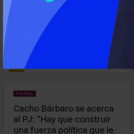
‹
›
ÚLTIMO MOMENTO :
n San
El PAyS presentó un proyecto para crear un sistema de
Detec
prevención del riesgo hidrológico en la cuenca del río Uruguay
deten
POLÍTICA
Cacho Bárbaro se acerca
al PJ: “Hay que construir
una fuerza política que le