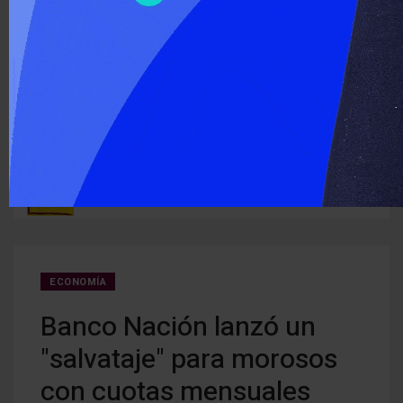
‹
›
ÚLTIMO MOMENTO :
Detectan cocaína oculta en carne que iba a ser entregada a
Cerra
ruguay
detenidos
creci
ECONOMÍA
Banco Nación lanzó un
"salvataje" para morosos
con cuotas mensuales