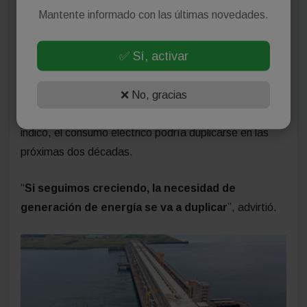
Mantente informado con las últimas novedades.
Energía, empleo e
infraestructura
✅ Sí, activar
Arjol remarcó que la demanda energética de Misiones
❌ No, gracias
crece año tras año y advirtió que el sistema eléctrico
provincial enfrenta limitaciones estructurales. Según
indicó, el consumo eléctrico podría duplicarse en las
próximas dos décadas.
“
Si seguimos creciendo, la necesidad de
generación de energía se va a duplicar
”, advirtió.