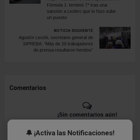
Fórmula 1: terminó 7° tras una
sanción a Leclerc que lo hizo subir
un puesto
NOTICIA SIGUIENTE
Agustín Lecchi, secretario general de
SIPREBA: “Más de 20 trabajadores
de prensa resultaron heridos”
Comentarios
¡Sin comentarios aún!
Se el primero en comentar este artículo.
🔔 ¡Activa las Notificaciones!